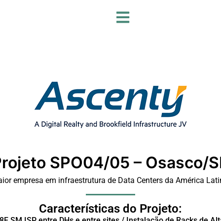
Projeto SPO04/05 – Osasco/S
ior empresa em infraestrutura de Data Centers da América Lati
Características do Projeto:
F SM ISP entre DHs e entre sites / Instalação de Racks de Al